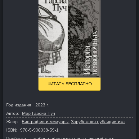
ЧИТАТЬ БЕСПЛАТНО
Год издания:
2023 г.
Автор:
Мар Гарсиа Пуч
Жанр:
Биографии и мемуары
,
Зарубежная публицистика
ISBN:
978-5-908038-59-1
Подборки:
автобиографическая проза
,
личный опыт
,