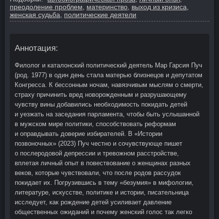
преодоление проблем
,
материнство
,
выход из кризиса
,
женская судьба
,
политические деятели
Аннотация:
Филолог и каталонский политический деятель Мар Гарсия Пуч
(род. 1977) в один день стала матерью близнецов и депутатом
Конгресса. К бессонным ночам, навязчивым мыслям о смерти,
страху причинить вред новорожденным и разрушающему
чувству вины добавились необходимость покидать детей
и уезжать на заседания парламента, чтобы быть услышанной
в мужском мире политики, способствовать реформам
и оправдывать доверие избирателей. В «Истории
позвоночных» (2023) Пуч честно и сочувствующе пишет
о послеродовой депрессии и тревожном расстройстве,
вплетая личный опыт в повествование о женщинах разных
веков, которые чувствовали, что после родов рассудок
покидает их. Погрузившись в тему «безумия» в мифологии,
литературе, искусстве, политике и истории, писательница
исследует, как рождение детей усиливает давление
общественных ожиданий и почему женский голос так легко