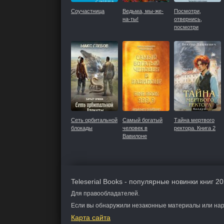
Соучастница
Ведьма, мы-же-
Посмотри,
на-ты!
отвернись,
посмотри
Сеть орбитальной
Самый богатый
Тайна мертвого
блокады
человек в
ректора. Книга 2
Вавилоне
Teleserial Books - популярные новинки книг 20
Для правообладателей.
Если вы обнаружили незаконные материалы или нару
Карта сайта