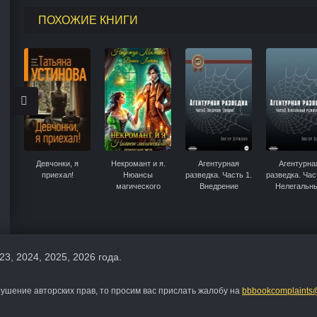
ПОХОЖИЕ КНИГИ
Девчонки, я
Некромант и я.
Агентурная
Агентурна
приехал!
Нюансы
разведка. Часть 1.
разведка. Час
магического
Внедрение
Нелегальн
шпионажа
«Спящих»
резидент. По
23, 2024, 2025, 2026 года.
шение авторских прав, то просим вас прислать жалобу на
bbbookcomplaints