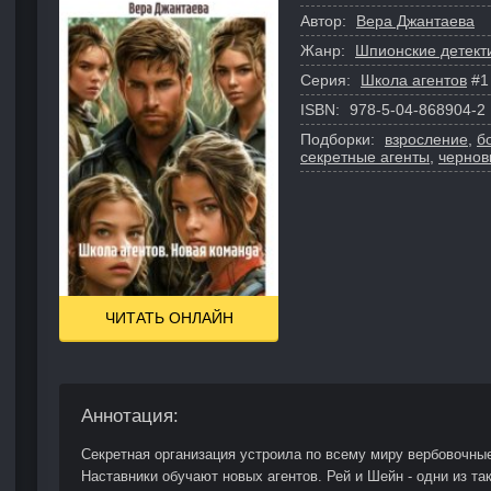
Автор:
Вера Джантаева
Жанр:
Шпионские детект
Серия:
Школа агентов
#1
ISBN:
978-5-04-868904-2
Подборки:
взросление
,
б
секретные агенты
,
чернов
ЧИТАТЬ ОНЛАЙН
Аннотация:
Секретная организация устроила по всему миру вербовочны
Наставники обучают новых агентов. Рей и Шейн - одни из та