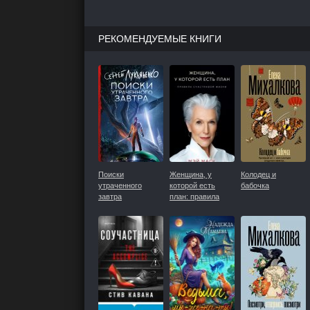
РЕКОМЕНДУЕМЫЕ КНИГИ
Поиски
Женщина, у
Колодец и
утраченного
которой есть
бабочка
завтра
план: правила
счастливой жизни