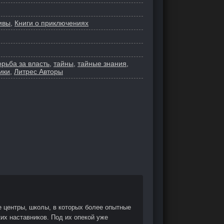
ивы
,
Книги о приключениях
орьба за власть
,
тайны
,
тайные знания
,
ики
,
Литрес Авторы
е центры, школы, в которых более опытные
ких наставников. Под их опекой уже