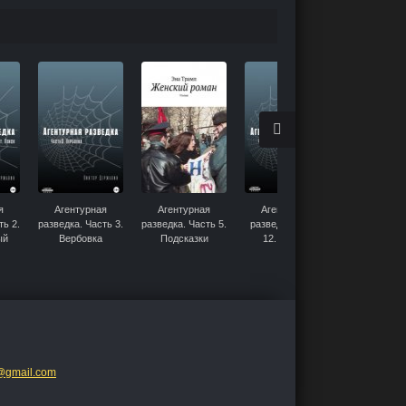
я
Агентурная
Агентурная
Агентурная
Человек
ть 2.
разведка. Часть 3.
разведка. Часть 5.
разведка. Часть
прицел
ый
Вербовка
Подсказки
12. Боевой
иск
интуиции
разворот
@gmail.com