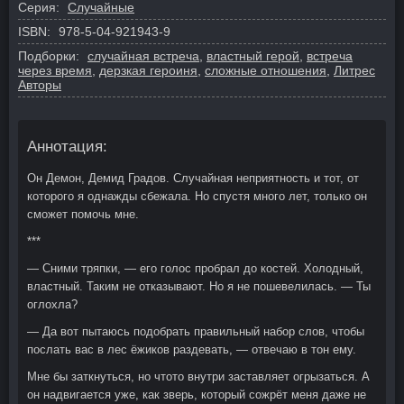
Серия:
Случайные
ISBN:
978-5-04-921943-9
Подборки:
случайная встреча
,
властный герой
,
встреча
через время
,
дерзкая героиня
,
сложные отношения
,
Литрес
Авторы
Аннотация:
Он Демон, Демид Градов. Случайная неприятность и тот, от
которого я однажды сбежала. Но спустя много лет, только он
сможет помочь мне.
***
— Сними тряпки, — его голос пробрал до костей. Холодный,
властный. Таким не отказывают. Но я не пошевелилась. — Ты
оглохла?
— Да вот пытаюсь подобрать правильный набор слов, чтобы
послать вас в лес ёжиков раздевать, — отвечаю в тон ему.
Мне бы заткнуться, но чтото внутри заставляет огрызаться. А
он надвигается уже, как зверь, который сожрёт меня даже не