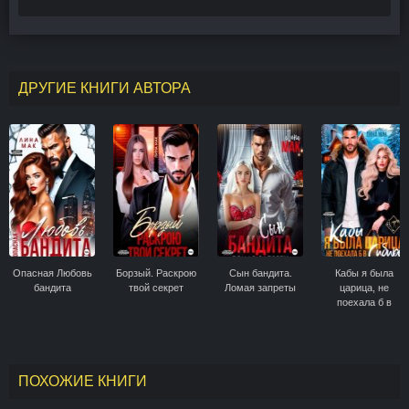
ДРУГИЕ КНИГИ АВТОРА
Опасная Любовь
Борзый. Раскрою
Сын бандита.
Кабы я была
бандита
твой секрет
Ломая запреты
царица, не
поехала б в
Сибирь
ПОХОЖИЕ КНИГИ