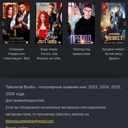
Операция
Беда опера
Препод под
Аукцион невест.
«Приручить
Тихого, или
прикрытием
Куплю жену.
строптивую». Моя
Женюсь на тебе,
Дорого
без шансов
рыжая
Teleserial Books - популярные новинки книг 2023, 2024, 2025,
2026 года.
Для правообладателей.
Если вы обнаружили незаконные материалы или нарушение
авторских прав, то просим вас прислать жалобу на
bbbookcomplaints@gmail.com
Карта сайта