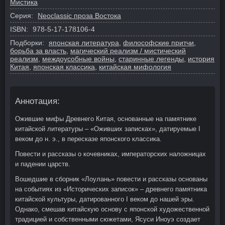
Мистика
Серия:
Neoclassic проза Востока
ISBN:
978-5-17-178106-4
Подборки:
японская литература
,
философские притчи
,
борьба за власть
,
магический реализм / мистический
реализм
,
междоусобные войны
,
старинные легенды
,
история
Китая
,
японская классика
,
китайская мифология
Аннотация:
Ожившие мифы Древнего Китая, основанные на памятнике
китайской литературы – «Оживших записках», датируемые I
веком до н. э., в пересказе японского классика.
Повести и рассказы о кочевниках, императорских наложницах
и падении царств.
Вошедшие в сборник «Лоулань» повести и рассказы основаны
на событиях из «Исторических записок» – древнего памятника
китайской культуры, датированного I веком до нашей эры.
Однако, смешав китайскую основу с японской художественной
традицией и собственными сюжетами, Ясуси Иноуэ создает