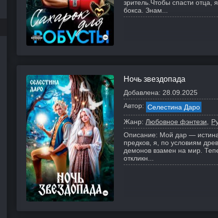
зритель.
Чтобы спасти отца, 
бокса. Знам...
Ночь звездопада
Добавлена:
28.09.2025
Автор:
Селестина Даро
Жанр:
Любовное фэнтези
Р
Описание:
Мой дар — истина
предков, я, по условиям дре
демонов взамен на мир. Тепе
откликн...