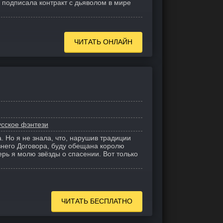
я подписала контракт с дьяволом в мире
ЧИТАТЬ ОНЛАЙН
усское фэнтези
. Но я не знала, что, нарушив традиции
внего Договора, буду обещана королю
рь я молю звёзды о спасении. Вот только
ЧИТАТЬ БЕСПЛАТНО