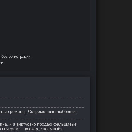
 без регистрации.
йн.
вные романы
Современные любовные
ина, и я виртуозно продаю фальшивые
по вечерам — клакер, «наемный»