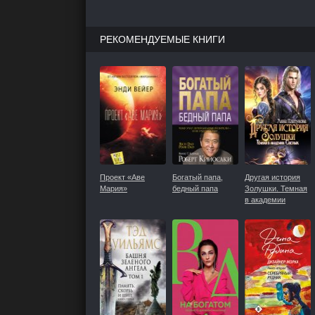
РЕКОМЕНДУЕМЫЕ КНИГИ
Проект «Аве
Богатый папа,
Другая история
Мария»
бедный папа
Золушки. Темная
в академии
Светлых