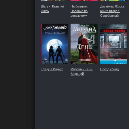
Шатун. Казачий
На богатом.
Дизайнер Жорка.
князь
Пособие по
Книга вторая.
денежному
Серебряный
мышлению
рудник
Три дня Индиго
Морана и Тень.
Поезд убийц
Видящий