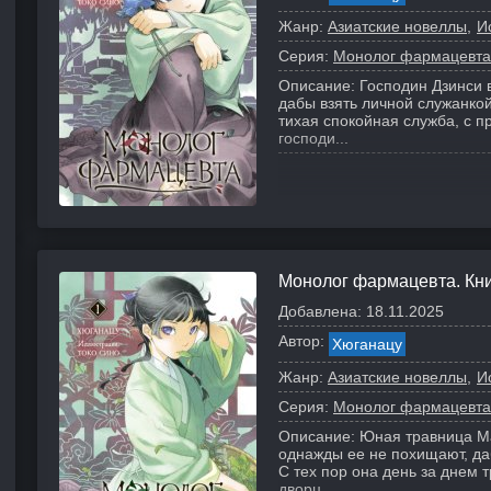
Жанр:
Азиатские новеллы
И
Серия:
Монолог фармацевта
Описание:
Господин Дзинси 
дабы взять личной служанкой
тихая спокойная служба, с 
господи...
Монолог фармацевта. Кни
Добавлена:
18.11.2025
Автор:
Хюганацу
Жанр:
Азиатские новеллы
И
Серия:
Монолог фармацевта
Описание:
Юная травница Ма
однажды ее не похищают, да
С тех пор она день за днем 
дворц...