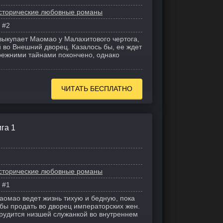
сторические любовные романы
#2
выкупает Маомао у Малахитового чертога,
 во Внешний дворец. Казалось бы, ее ждет
прежними тайнами покончено, однако
ЧИТАТЬ БЕСПЛАТНО
га 1
сторические любовные романы
#1
омао ведет жизнь тихую и бедную, пока
бы продать во дворец императорских жен.
трудится низшей служанкой во внутреннем