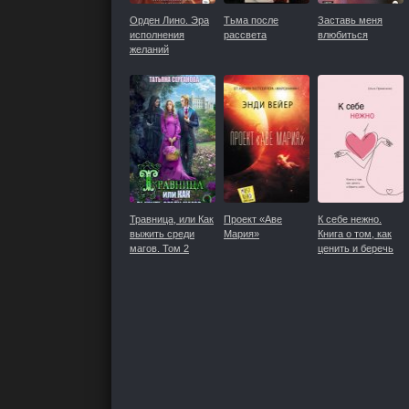
Орден Лино. Эра
Тьма после
Заставь меня
исполнения
рассвета
влюбиться
желаний
Травница, или Как
Проект «Аве
К себе нежно.
выжить среди
Мария»
Книга о том, как
магов. Том 2
ценить и беречь
себя