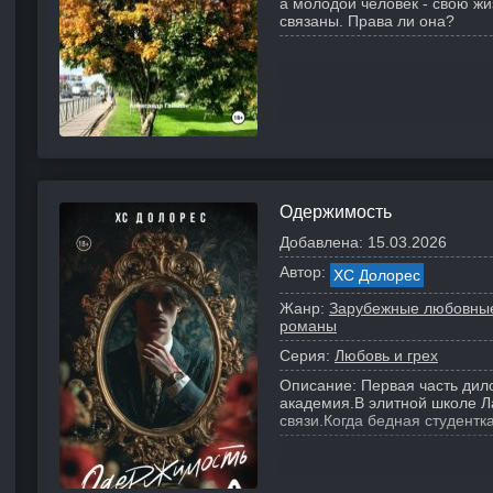
а молодой человек - свою жи
связаны. Права ли она?
Одержимость
Добавлена:
15.03.2026
Автор:
ХС Долорес
Жанр:
Зарубежные любовны
романы
Серия:
Любовь и грех
Описание:
Первая часть дило
академия.
В элитной школе Л
связи.
Когда бедная студентка