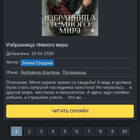
Избранница тёмного мира
Добавлена:
18.04.2026
Автор:
Элина Градова
Жанр:
Любовное фэнтези
Попаданцы
Описание:
Меня украли прямо со свадьбы! А ведь я должна
была стать супругой наследника престола! Но оказалась… в
другом мире, жестоком и непонятном. А здесь ждут клеймо
рабыни, и страшная участь… Кто ви...
ЧИТАТЬ ОНЛАЙН
1
2
3
4
5
6
7
8
9
10