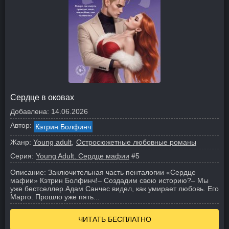
Сердце в оковах
Добавлена:
14.06.2026
Автор:
Кэтрин Болфинч
Жанр:
Young adult
Остросюжетные любовные романы
Серия:
Young Adult. Сердце мафии
#5
Описание:
Заключительная часть пенталогии «Сердце
мафии» Кэтрин Болфинч!
– Создадим свою историю?
– Мы
уже бестселлер.
Адам Санчес видел, как умирает любовь. Его
Марго. Прошло уже пять...
ЧИТАТЬ БЕСПЛАТНО