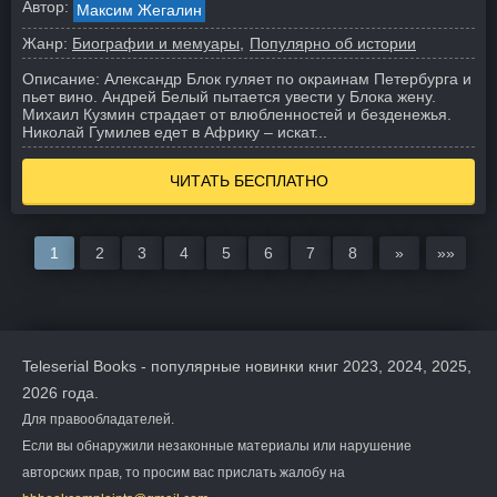
Автор:
Максим Жегалин
Жанр:
Биографии и мемуары
Популярно об истории
Описание:
Александр Блок гуляет по окраинам Петербурга и
пьет вино. Андрей Белый пытается увести у Блока жену.
Михаил Кузмин страдает от влюбленностей и безденежья.
Николай Гумилев едет в Африку – искат...
ЧИТАТЬ БЕСПЛАТНО
1
2
3
4
5
6
7
8
»
»»
Teleserial Books - популярные новинки книг 2023, 2024, 2025,
2026 года.
Для правообладателей.
Если вы обнаружили незаконные материалы или нарушение
авторских прав, то просим вас прислать жалобу на