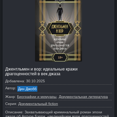
Джентльмен и вор: идеальные кражи
драгоценностей в век джаза
Добавлена:
30.10.2025
Автор:
Дин Джобб
Жанр:
Биографии и мемуары
Документальная литература
Серия:
Документальный fiction
Описание:
Захватывающий криминальный роман эпохи
джаза об Артуре Бэрри, «величайшем воре драгоценностей,