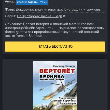
Автор:
Джейк Адельштейн
Жанр:
Документальная литература
Биографии и мемуары
Серия:
По ту сторону закона. Люди
#1
Описание:
Первая история о японской мафии глазами
иностранца!
Джейк Адельштейн – журналист-расследователь,
более десяти лет проработавший в крупнейшей японской
газете Yomiuri Shimbun. ...
ЧИТАТЬ БЕСПЛАТНО