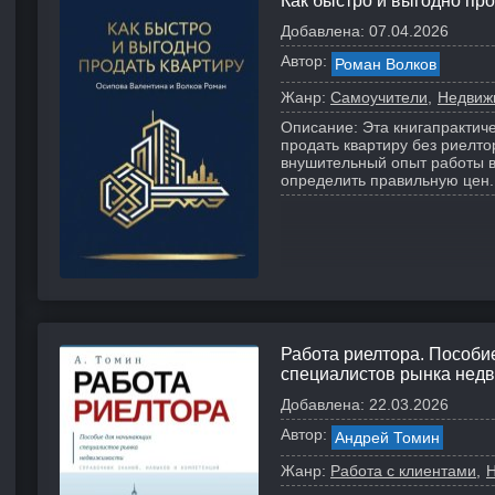
Как быстро и выгодно про
Добавлена:
07.04.2026
Автор:
Роман Волков
Жанр:
Самоучители
Недвиж
Описание:
Эта книгапрактиче
продать квартиру без риелт
внушительный опыт работы в
определить правильную цен..
Работа риелтора. Пособ
специалистов рынка нед
Добавлена:
22.03.2026
Автор:
Андрей Томин
Жанр:
Работа с клиентами
Н