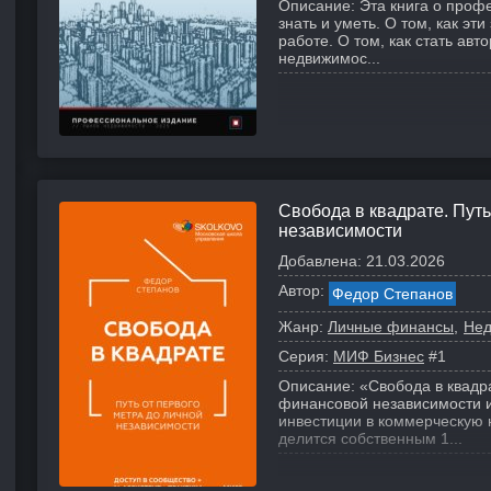
Описание:
Эта книга о проф
знать и уметь. О том, как эт
работе. О том, как стать ав
недвижимос...
Свобода в квадрате. Путь
независимости
Добавлена:
21.03.2026
Автор:
Федор Степанов
Жанр:
Личные финансы
Нед
Серия:
МИФ Бизнес
#1
Описание:
«Свобода в квадра
финансовой независимости и
инвестиции в коммерческую 
делится собственным 1...