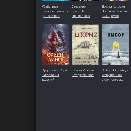
Убийства в
Звездная
Другая история
пляжных домиках.
Кровь-10.
Золушки. Темная
Детективное
Прозрачные
в академии
агентство
Дороги
Светлых
«Благотворительный
магазин»
Орден Лино. Эра
Шторм Z. У вас
Выбор. О свободе
исполнения
нет других нас
и внутренней
желаний
силе человека