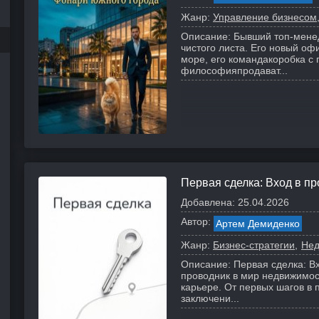
Жанр:
Управление бизнесом
Описание:
Бывший топ-менед
чистого листа. Его новый о
море, его командакоробка с 
философияпродават...
Первая сделка: Вход в п
Добавлена:
25.04.2026
Автор:
Артем Демиденко
Жанр:
Бизнес-стратегии
Нед
Описание:
Первая сделка: 
проводник в мир недвижимос
карьере. От первых шагов в 
заключени...