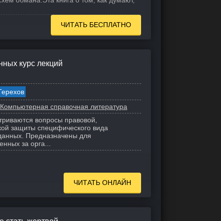
схем обмана.
Эта книга о том, как думают,
ЧИТАТЬ БЕСПЛАТНО
нных курс лекций
Терехов
Компьютерная справочная литература
триваются вопросы правовой,
кой защиты специфического вида
анных. Предназначены для
енных за орга...
ЧИТАТЬ ОНЛАЙН