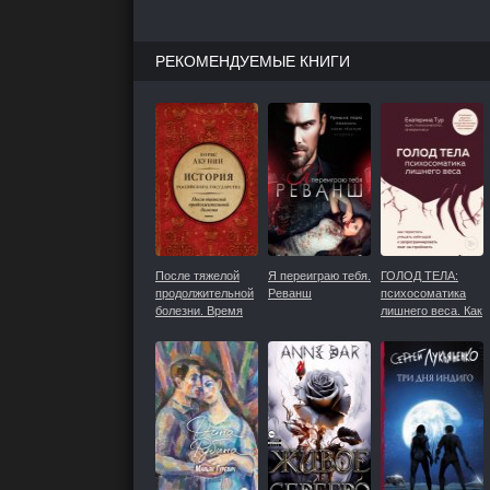
РЕКОМЕНДУЕМЫЕ КНИГИ
После тяжелой
Я переиграю тебя.
ГОЛОД ТЕЛА:
продолжительной
Реванш
психосоматика
болезни. Время
лишнего веса. Как
Николая II
перестать
утешать себя
едой и
запрограммироват
мозг на
стройность