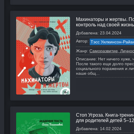
Махинаторы и жертвы. По
контроль над своей жизн
Добавлена:
23.04.2024
Автор:
Тэсс Уилкинсон-Райа
Жанр:
Саморазвитие, Личнос
Описание:
Нет ничего хуже, 
После такого еще долго прес
социального поражения и лич
наше общ...
Стоп Угроза. Книга-трени
для родителей детей 5–12
Добавлена:
14.02.2024