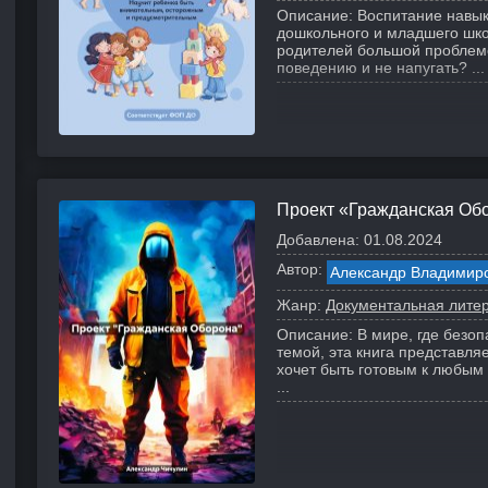
Описание:
Воспитание навык
дошкольного и младшего шко
родителей большой проблемо
поведению и не напугать? ...
Проект «Гражданская Об
Добавлена:
01.08.2024
Автор:
Александр Владимир
Жанр:
Документальная лите
Описание:
В мире, где безоп
темой, эта книга представля
хочет быть готовым к любым
...