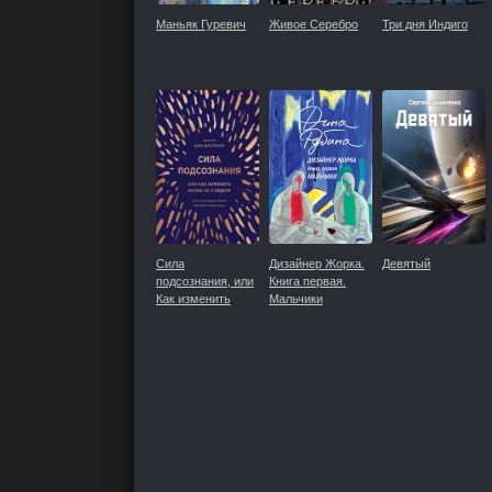
Маньяк Гуревич
Живое Серебро
Три дня Индиго
Сила
Дизайнер Жорка.
Девятый
подсознания, или
Книга первая.
Как изменить
Мальчики
жизнь за 4 недели