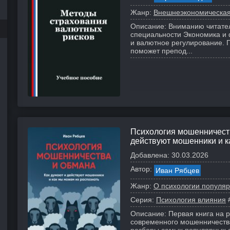
Жанр:
Внешнеэкономическая
Описание:
Вниманию читател
специальности Экономика и
и валютное регулирование.
поможет препод...
Психология мошенничеств
действуют мошенники и к
Добавлена:
30.03.2026
Автор:
Иван Рябцев
ь
Жанр:
О психологии популя
Серия:
Психология влияния
Описание:
Первая книга на 
современного мошенничеств