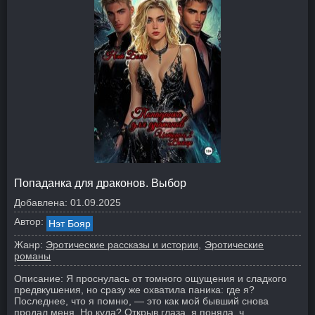
Попаданка для драконов. Выбор
Добавлена:
01.09.2025
Автор:
Нэт Бояр
Жанр:
Эротические рассказы и истории
Эротические
романы
Описание:
Я проснулась от томного ощущения и сладкого
предвкушения, но сразу же охватила паника: где я?
Последнее, что я помню, — это как мой бывший снова
продал меня. Но куда? Открыв глаза, я поняла, ч...