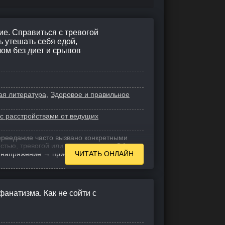
е. Справиться с тревогой
ь утешать себя едой,
ом без диет и срывов
ая литература
Здоровое и правильное
 с расстройствами от ведущих
реедание часто вызвано конкретными
остью, тревогой или одиночеством. Обычно
: напряжение → приступ → стыд и
ЧИТАТЬ ОНЛАЙН
анатизма. Как не сойти с