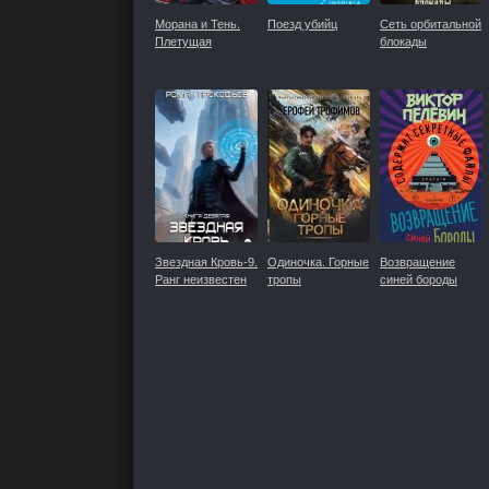
Морана и Тень.
Поезд убийц
Сеть орбитальной
Плетущая
блокады
Звездная Кровь-9.
Одиночка. Горные
Возвращение
Ранг неизвестен
тропы
синей бороды