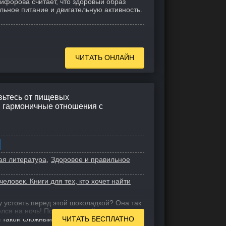
кифорова считает, что здоровый образ
льное питание и двигательную активность.
ЧИТАТЬ ОНЛАЙН
вьтесь от пищевых
в гармоничные отношения с
ая литература
Здоровое и правильное
еловек. Книги для тех, кто хочет найти
у устоять перед этой шоколадкой? Она так
лся на ночь! Почему я такой
 такой сложный день, кажется, пора
ЧИТАТЬ БЕСПЛАТНО