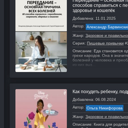
Переедание – основная п
способов справиться с п
здоровье и кошелёк
Добавлена:
11.01.2025
Автор:
Александр Барвински
Жанр:
Здоровое и правильно
Серия:
Пищевые привычки
#
Описание:
Еда становится о
грехи народов. Она в значит
болезней у человека и прео
из них выз...
Как похудеть ребенку, по
Добавлена:
06.08.2024
Автор:
Ольга Никифорова
Жанр:
Здоровое и правильно
Описание:
Книга для родител