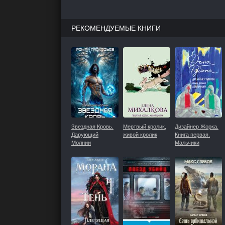
РЕКОМЕНДУЕМЫЕ КНИГИ
Звездная Кровь.
Мертвый кролик,
Дизайнер Жорка.
Дарующий
живой кролик
Книга первая.
Молнии
Мальчики