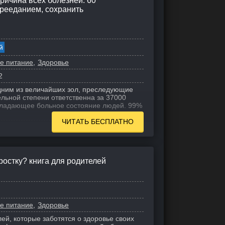
ричина всех болезней. 60
ерееданием, сохранить
й
е питание
Здоровье
2
дним из величайших зол, преследующие
ельной степени ответственна за 37000
бладающее больное состояние людей. 99%
ЧИТАТЬ БЕСПЛАТНО
дростку? книга для родителей
е питание
Здоровье
ей, которые заботятся о здоровье своих