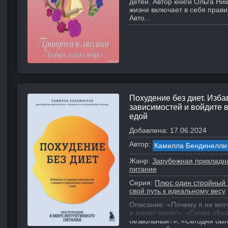
детей. Автор книги Ольга Ни
жизни включает в себя прави
Авто...
Похудение без диет. Изба
зависимостей и войдите 
едой
Добавлена:
17.06.2024
Автор:
Камилла Бендинелли
Жанр:
Зарубежная прикладн
питание
Серия:
Плюс один стройный ч
свой путь к идеальному весу
Описание:
«Почему я не мог
и манит меня!», «Снова объе
безвольный?», «Сегодня был