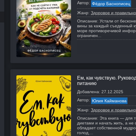
Автор:
Фёдор Баснописец
Жанр:
Здоровое и правильно
Описание:
Устали от бесконе
вины за каждый съеденный ку
море противоречивой информ
ограничен...
Ем, как чувствую. Руково
питанию
Добавлена:
27.12.2025
Автор:
Юлия Кайманова
Жанр:
Здоровое и правильно
Описание:
Эта книга — для т
диетами и начать жить, а не 
обладает собственной мудро
голод,...