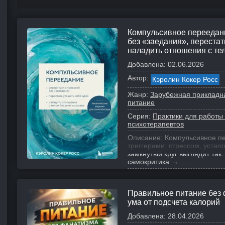
Компульсивное переедани
без «заедания», перестат
наладить отношения с тел
Добавлена:
02.06.2026
Автор:
Кэролин Кокер Росс
Жанр:
Зарубежная прикладн
питание
Серия:
Практики для работы
психотерапевтов
Описание:
Компульсивное пе
триггерами: стрессом, устал
замкнутый круг выглядит так
самокритика → ...
Правильное питание без ф
ума от подсчета калорий
Добавлена:
28.04.2026