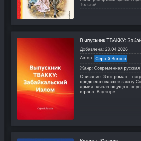
Толстой...
Выпускник ТВАККУ: Заба
Добавлена:
29.04.2026
Автор:
Сергей Волков
Жанр:
Современная русская
Описание:
Этот роман – пог
предшествовавшее закату Сов
армия начала ощущать первы
страна.
В центре...