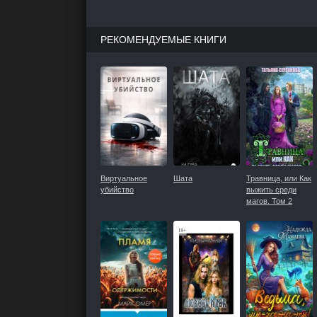
РЕКОМЕНДУЕМЫЕ КНИГИ
Виртуальное
Шата
Травница, или Как
убийство
выжить среди
магов. Том 2