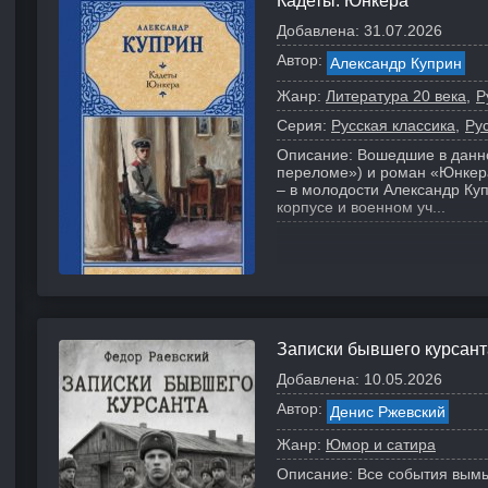
Кадеты. Юнкера
Добавлена:
31.07.2026
Автор:
Александр Куприн
Жанр:
Литература 20 века
Р
Серия:
Русская классика
Ру
Описание:
Вошедшие в данно
переломе») и роман «Юнкер
– в молодости Александр Куп
корпусе и военном уч...
Записки бывшего курсант
Добавлена:
10.05.2026
Автор:
Денис Ржевский
Жанр:
Юмор и сатира
Описание:
Все события вымы