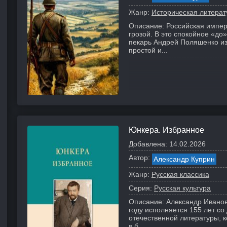
Жанр:
Историческая литерат
Описание:
Российская импери
грозой. В это спокойное «до
пекарь Андрей Поляшенко из
простой и...
Юнкера. Избранное
Добавлена:
14.02.2026
Автор:
Александр Куприн
Жанр:
Русская классика
Серия:
Русская культура
Описание:
Александр Иванов
году исполняется 155 лет со
отечественной литературы, 
в б...