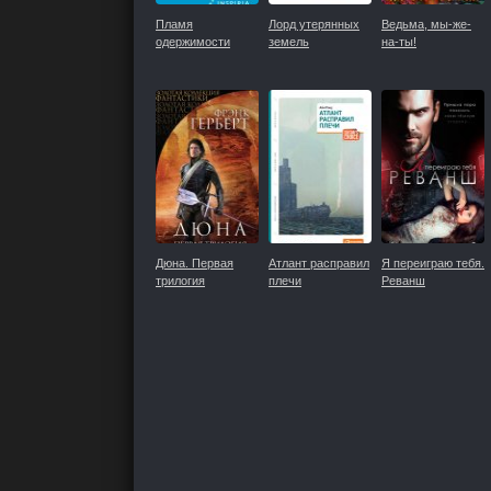
Пламя
Лорд утерянных
Ведьма, мы-же-
одержимости
земель
на-ты!
Дюна. Первая
Атлант расправил
Я переиграю тебя.
трилогия
плечи
Реванш