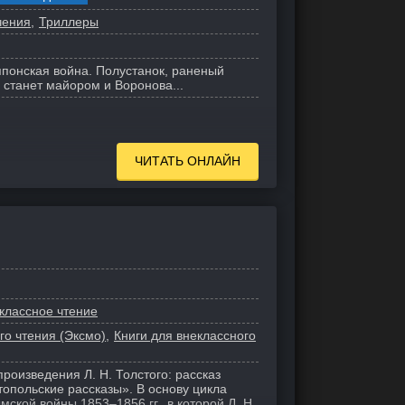
чения
Триллеры
-японская война. Полустанок, раненый
е станет майором и Воронова...
ЧИТАТЬ ОНЛАЙН
классное чтение
го чтения (Эксмо)
Книги для внеклассного
роизведения Л. Н. Толстого: рассказ
опольские рассказы». В основу цикла
ской войны 1853–1856 гг., в которой Л. Н.