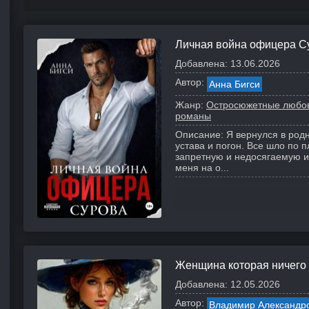
Личная война офицера С
Добавлена:
13.06.2026
Автор:
Анна Бигси
Жанр:
Остросюжетные любо
романы
Описание:
Я вернулся в род
устава и погон. Все шло по п
запретную и недосягаемую и
меня на о...
Женщина которая ничего 
Добавлена:
12.05.2026
Автор:
Владимир Александр