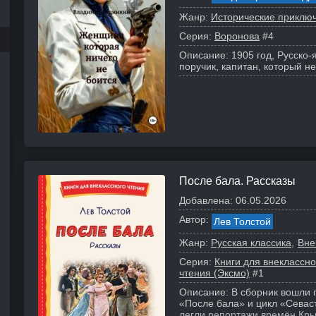
Жанр:
Исторические приклю
Серия:
Воронова
#4
Описание:
1905 год, Русско
поручик, капитан, который н
После бала. Рассказы
Добавлена:
06.05.2026
Автор:
Лев Толстой
Жанр:
Русская классика
Вне
Серия:
Книги для внеклассно
чтения (Эксмо)
#1
Описание:
В сборник вошли п
«После бала» и цикл «Севаст
легли репортажи времён Крым