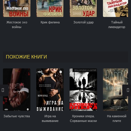
Жестокое эхо
Крик филина
Золотой удар
Тайный
войны
ликвидатор
ПОХОЖИЕ КНИГИ
Забытые чувства
Игра на
Хроники опера.
На каменной
выживание
Сорванные маски
плите