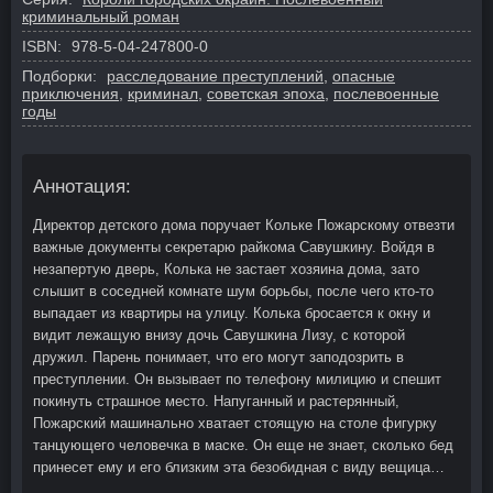
криминальный роман
ISBN:
978-5-04-247800-0
Подборки:
расследование преступлений
,
опасные
приключения
,
криминал
,
советская эпоха
,
послевоенные
годы
Аннотация:
Директор детского дома поручает Кольке Пожарскому отвезти
важные документы секретарю райкома Савушкину. Войдя в
незапертую дверь, Колька не застает хозяина дома, зато
слышит в соседней комнате шум борьбы, после чего кто-то
выпадает из квартиры на улицу. Колька бросается к окну и
видит лежащую внизу дочь Савушкина Лизу, с которой
дружил. Парень понимает, что его могут заподозрить в
преступлении. Он вызывает по телефону милицию и спешит
покинуть страшное место. Напуганный и растерянный,
Пожарский машинально хватает стоящую на столе фигурку
танцующего человечка в маске. Он еще не знает, сколько бед
принесет ему и его близким эта безобидная с виду вещица…