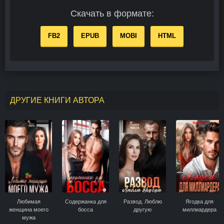
Скачать в формате:
FB2
EPUB
MOBI
HTML
ДРУГИЕ КНИГИ АВТОРА
Любимая
Содержанка для
Развод. Люблю
Ягодка для
женщина моего
босса
другую
миллиардера
мужа