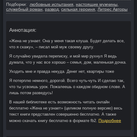
Подборки:
любовные испытания
,
настоящие мужчины
,
служебный роман
,
развод
,
сильная героиня
,
Литрес Авторы
Аннотация:
«Жена не узнает. Она у меня такая клуша. Будет делать все,
что я скажу», – писал мой муж своему другу.
Я случайно увидела переписку, и мой мир рухнул Я ведь
думала, что у нас все хорошо – семья, дом, маленькая дочка.
Уходить мне и правда некуда. Денег нет, квартиры тоже
Я потерплю немного, дорогой. Всего чуть-чуть И сделаю так,
что ты усвоишь урок. Пожалеешь о каждом обидном слове. А
лишь потом разведусь!
В нашей библиотеке есть возможность читать онлайн
бесплатно «Жена не узнает» (целиком полную версию) весь
текст книги представлен совершенно бесплатно. А также
Подробнее
можно скачать книгу бесплатно в формате fb2.