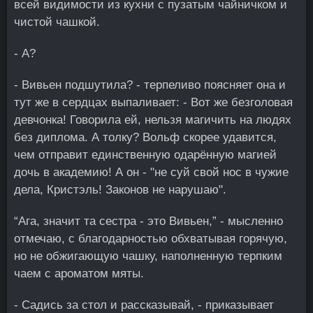
всей видимости из кухни с пузатым чайничком и
чистой чашкой.
- А?
- Вивьен подшутила? - терпеливо поясняет она и
тут же в сердцах выпаливает: - Вот же безголовая
девчонка! Говорила ей, нельзя магичить на людях
без диплома. А толку? Вольф скорее удавится,
чем отправит единственную одарённую магией
дочь в академию! А он - "не суй свой нос в чужие
дела, Кристэль! Законов не нарушаю".
“Ага, значит та сестра - это Вивьен,” - мысленно
отмечаю, с благодарностью обхватывая горячую,
но не обжигающую чашку, наполненную терпким
чаем с ароматом мяты.
- Садись за стол и рассказывай, - приказывает