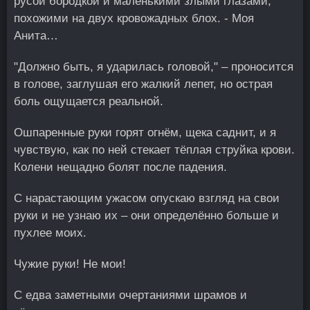
русой бородкой и маленькими злыми глазами,
похожими на двух кровожадных блох. - Моя
Анита…
"Должно быть, я ударилась головой," – проносится
в голове, заглушая его жалкий лепет, но острая
боль ощущается реальной.
Ошпаренные руки горят огнём, щека саднит, и я
чувствую, как по ней стекает тёплая струйка крови.
Колени нещадно болят после падения.
С нарастающим ужасом опускаю взгляд на свои
руки и не узнаю их – они определённо больше и
пухлее моих.
Чужие руки! Не мои!
С едва заметными очертаниями шрамов и