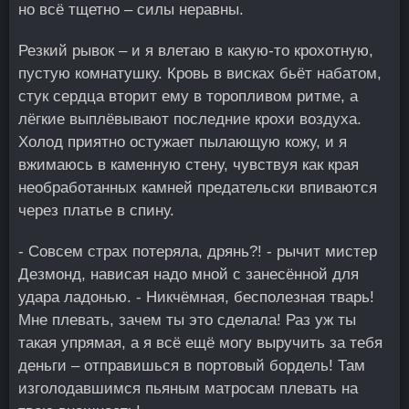
но всё тщетно – силы неравны.
Резкий рывок – и я влетаю в какую-то крохотную,
пустую комнатушку. Кровь в висках бьёт набатом,
стук сердца вторит ему в торопливом ритме, а
лёгкие выплёвывают последние крохи воздуха.
Холод приятно остужает пылающую кожу, и я
вжимаюсь в каменную стену, чувствуя как края
необработанных камней предательски впиваются
через платье в спину.
- Совсем страх потеряла, дрянь?! - рычит мистер
Дезмонд, нависая надо мной с занесённой для
удара ладонью. - Никчёмная, бесполезная тварь!
Мне плевать, зачем ты это сделала! Раз уж ты
такая упрямая, а я всё ещё могу выручить за тебя
деньги – отправишься в портовый бордель! Там
изголодавшимся пьяным матросам плевать на