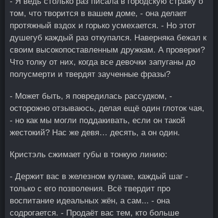
- Я ведь столько раз писала в городскую стражу о
том, что творится в вашем доме, - она делает
протяжный вздох и горько усмехается. - Но этот
душегуб каждый раз откупался. Наверняка бежал к
своим высокопоставленным дружкам. А проверки?
Что толку от них, когда все девочки запуганы до
полусмерти и твердят заученные фразы?
- Может быть, я повредилась рассудком, -
осторожно отзываюсь, делая ещё один глоток чая,
- но как мы могли поддакивать, если он такой
жестокий? Нас же девя… десять, а он один.
Кристэль сжимает губы в тонкую линию:
- Держит вас в железном кулаке, каждый шаг -
только с его позволения. Всё твердит про
воспитание идеальных жён, а сам... - она
содрогается. - Продаёт вас тем, кто больше