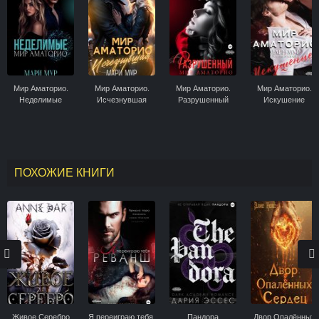
Мир Аматорио.
Мир Аматорио.
Мир Аматорио.
Мир Аматорио.
Неделимые
Исчезнувшая
Разрушенный
Искушение
ПОХОЖИЕ КНИГИ
Живое Серебро
Я переиграю тебя.
Пандора
Двор Опалённых