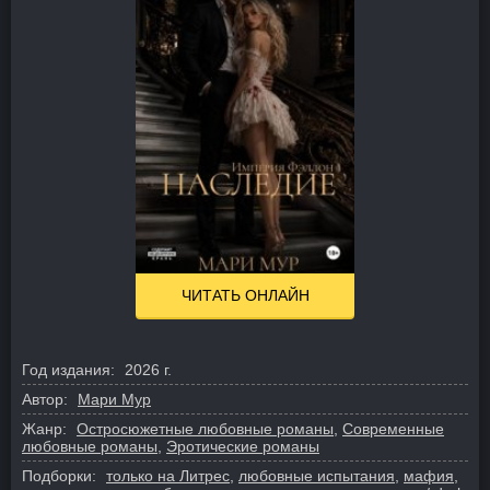
ЧИТАТЬ ОНЛАЙН
Год издания:
2026 г.
Автор:
Мари Мур
Жанр:
Остросюжетные любовные романы
,
Современные
любовные романы
,
Эротические романы
Подборки:
только на Литрес
,
любовные испытания
,
мафия
,