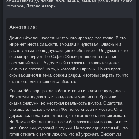
от ненависти до любви
,
похищение
,
темная романтика / dark
romance
,
Литрес Авторы
Аннотация:
Дамиан Фэллон наследник темного ирландского трона. В его
мире нет места слабости, эмоциям и чувствам. Опасный и
расчетливый, не подпускающий к себе никого. Он думает, что
все контролирует. Но София Эйнсворт вносит в его план
настоящий хаос. Рядом с ней его жизнь становится даже
близко не похожей на ту, к которой он привык. Но его враги,
скрывающиеся в тени, совсем рядом, и готовы забрать то, что
стало его единственной слабостью.
София Эйнсворт росла в богатстве и ни в чем не нуждалась.
Ей хотели подражать и завидовали миллионы. Красивая
сказка снаружи, но жестокая реальность внутри. С детства
она знала, насколько клан Фэллонов опасен и жесток. Она
держалась подальше от всего, что могло ее с ним связывать.
Но Дамиан Фэллон нашел ее и без разрешения ворвался в ее
мир. Опасный, суровый и грубый. Но также единственный, кто
готов стереть с земли любого, кто ей угрожает. Сможет ли