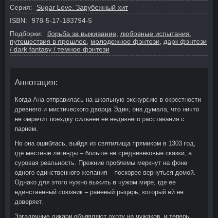
Серия:
Sugar Love. Зарубежный хит
ISBN:
978-5-17-183794-5
Подборки:
борьба за выживание
,
любовные испытания
,
путешествия в прошлое
,
молодежное фэнтези
,
дарк фэнтези
/ dark fantasy / темное фэнтези
Аннотация:
Когда Ана отправилась на школьную экскурсию в окрестности
древнего и мистического дворца Эдин, она думала, что ничто
не омрачит поездку сильнее ее недавнего расставания с
парнем.
Но она ошиблась, выйдя из святилища прямиком в 1303 год,
где местные легенды – больше не средневековые сказки, а
суровая реальность. Прежние проблемы меркнут на фоне
одного единственного желания – поскорее вернуться домой.
Однако для этого нужно выжить в чужом мире, где ее
единственный союзник – раненый рыцарь, который ей не
доверяет.
Загадочные дикари объявляют охоту на чужаков, и теперь,