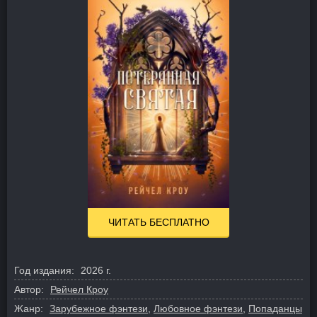
ЧИТАТЬ БЕСПЛАТНО
Год издания:
2026 г.
Автор:
Рейчел Кроу
Жанр:
Зарубежное фэнтези
,
Любовное фэнтези
,
Попаданцы