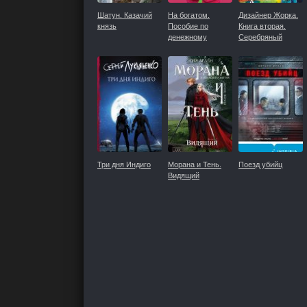
Шатун. Казачий
На богатом.
Дизайнер Жорка.
князь
Пособие по
Книга вторая.
денежному
Серебряный
мышлению
рудник
Три дня Индиго
Морана и Тень.
Поезд убийц
Видящий