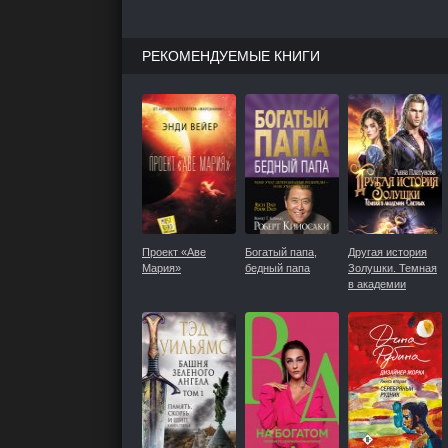
РЕКОМЕНДУЕМЫЕ КНИГИ
Проект «Аве
Богатый папа,
Другая история
Мария»
бедный папа
Золушки. Темная
в академии
Светлых