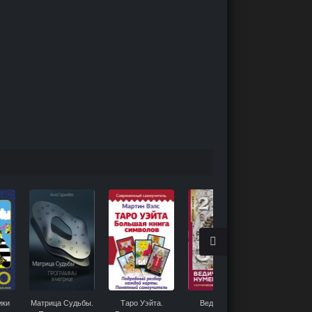
ики
Матрица Судьбы.
Таро Уэйта.
Ведическая
Руны. Теор