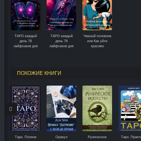
ТАРО каждый
ТАРО каждый
Черный половник
день 78
день 78
или Как уйти
лайфхаков для
лайфхаков для
красиво
обхода ловушек
интернет – жизни
Современные
Современные
значения с
значения для
быстрыми
быстрого
ответами
толкования карт
ПОХОЖИЕ КНИГИ
Таро. Полное
Оракул
Руническое
Таро. Практ