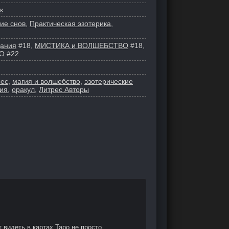
к
ие снов
,
Практическая эзотерика
,
дания
#18,
МИСТИКА и ВОЛШЕБСТВО
#18,
О
#22
рес
,
магия и волшебство
,
эзотерические
ия
,
оракул
,
Литрес Авторы
 видеть в картах Таро не просто