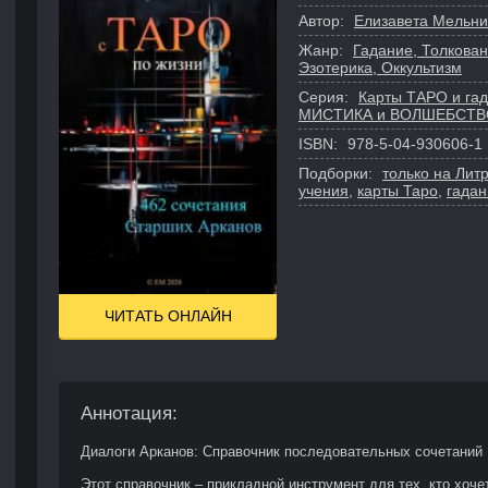
Автор:
Елизавета Мельни
Жанр:
Гадание, Толкован
Эзотерика, Оккультизм
Серия:
Карты ТАРО и га
МИСТИКА и ВОЛШЕБСТВ
ISBN:
978-5-04-930606-1
Подборки:
только на Лит
учения
,
карты Таро
,
гадан
ЧИТАТЬ ОНЛАЙН
Аннотация:
Диалоги Арканов: Справочник последовательных сочетаний
Этот справочник – прикладной инструмент для тех, кто хочет