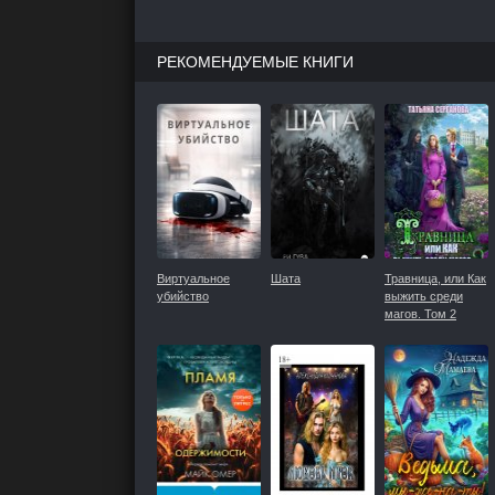
РЕКОМЕНДУЕМЫЕ КНИГИ
Виртуальное
Шата
Травница, или Как
убийство
выжить среди
магов. Том 2