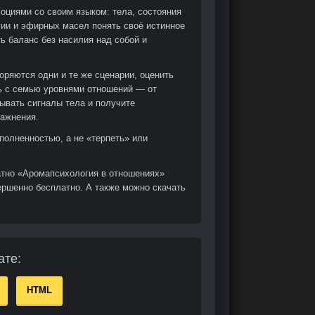
оциями со своим языком: тела, состояния
гии и эфирных масел понять своё истинное
ть баланс без насилия над собой и
оряются одни и те же сценарии, оценить
сь с семью уровнями отношений — от
тывать сигналы тела и получите
ражнения.
аполненностью, а не «терпеть» или
атно «Аромапсихология в отношениях»
ершенно бесплатно. А также можно скачать
ате:
HTML