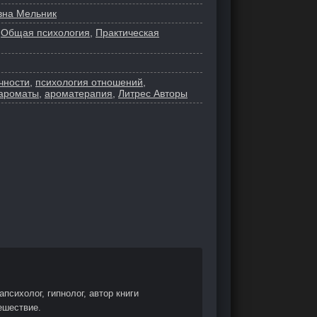
вна Мельник
,
Общая психология
,
Практическая
чности
,
психология отношений
,
 ароматы
,
ароматерапия
,
Литрес Авторы
психолог, гипнолог, автор книги
ешествие.