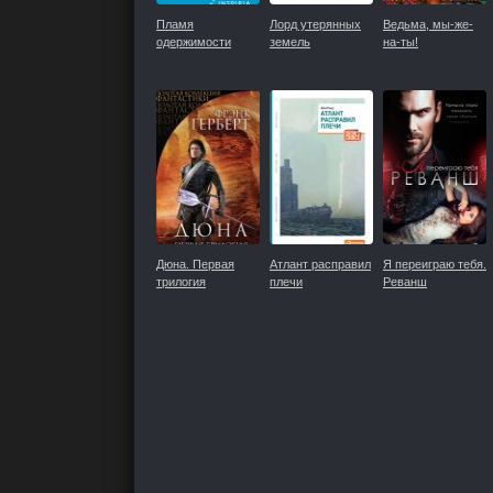
Пламя
Лорд утерянных
Ведьма, мы-же-
одержимости
земель
на-ты!
Дюна. Первая
Атлант расправил
Я переиграю тебя.
трилогия
плечи
Реванш