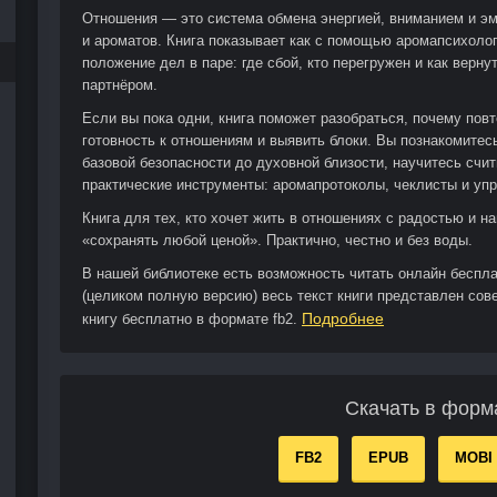
Отношения — это система обмена энергией, вниманием и эм
и ароматов. Книга показывает как с помощью аромапсихоло
положение дел в паре: где сбой, кто перегружен и как верну
партнёром.
Если вы пока одни, книга поможет разобраться, почему повт
готовность к отношениям и выявить блоки. Вы познакомите
базовой безопасности до духовной близости, научитесь счи
практические инструменты: аромапротоколы, чеклисты и уп
Книга для тех, кто хочет жить в отношениях с радостью и н
«сохранять любой ценой». Практично, честно и без воды.
В нашей библиотеке есть возможность читать онлайн беспл
(целиком полную версию) весь текст книги представлен сов
Подробнее
книгу бесплатно в формате fb2.
Скачать в форм
FB2
EPUB
MOBI