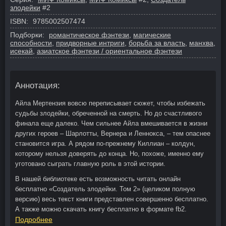
злодейки
#2
ISBN:
9785002507474
Подборки:
романтическое фэнтези
,
магические
способности
,
придворные интриги
,
борьба за власть
,
манхва
,
исекай
,
азиатское фэнтези / ориентальное фэнтези
Аннотация:
Айла Мертензия вовсю переписывает сюжет, чтобы избежать
судьбы злодейки, обреченной на смерть. Но до счастливого
финала еще далеко. Чем сильнее Айла вмешивается в жизни
других героев – Шарлотты, Вернера и Леннокса, – тем опаснее
становится игра. А рядом по-прежнему Киллиан – колдун,
которому нельзя доверять до конца. Но, похоже, именно ему
уготовано сыграть главную роль в этой истории.
В нашей библиотеке есть возможность читать онлайн
бесплатно «Создатель злодейки. Том 2» (целиком полную
версию) весь текст книги представлен совершенно бесплатно.
А также можно скачать книгу бесплатно в формате fb2.
Подробнее