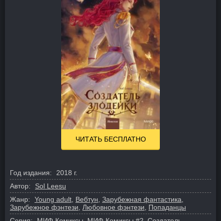
ЧИТАТЬ БЕСПЛАТНО
Год издания:
2018 г.
Автор:
Sol Leesu
Жанр:
Young adult
,
Вебтун
,
Зарубежная фантастика
,
Зарубежное фэнтези
,
Любовное фэнтези
,
Попаданцы
Серия:
МИФ Комиксы
,
МИФ Комиксы
#2,
Создатель