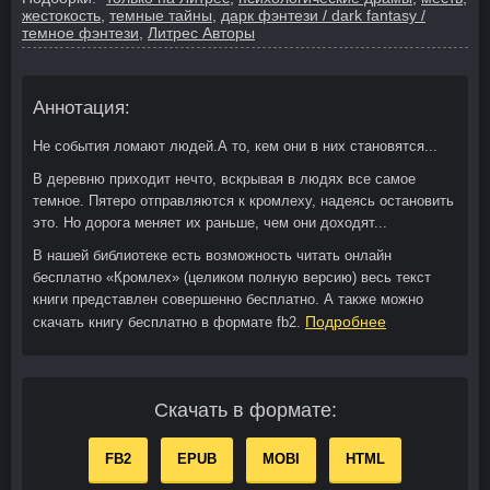
жестокость
,
темные тайны
,
дарк фэнтези / dark fantasy /
темное фэнтези
,
Литрес Авторы
Аннотация:
Не события ломают людей.А то, кем они в них становятся...
В деревню приходит нечто, вскрывая в людях все самое
темное. Пятеро отправляются к кромлеху, надеясь остановить
это. Но дорога меняет их раньше, чем они доходят...
В нашей библиотеке есть возможность читать онлайн
бесплатно «Кромлех» (целиком полную версию) весь текст
книги представлен совершенно бесплатно. А также можно
Подробнее
скачать книгу бесплатно в формате fb2.
Скачать в формате:
FB2
EPUB
MOBI
HTML