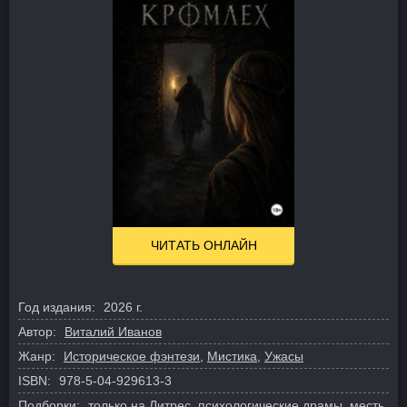
ЧИТАТЬ ОНЛАЙН
Год издания:
2026 г.
Автор:
Виталий Иванов
Жанр:
Историческое фэнтези
,
Мистика
,
Ужасы
ISBN:
978-5-04-929613-3
Подборки:
только на Литрес
,
психологические драмы
,
месть
,