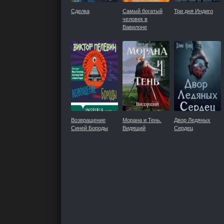
Сделка
Самый богатый
Три дня Индиго
человек в
Вавилоне
Возвращение
Морана и Тень.
Двор Ледяных
Синей Бороды
Видящий
Сердец