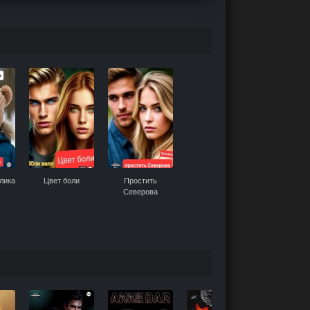
лика
Цвет боли
Простить
Северова