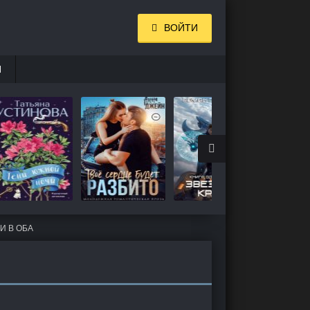
ВОЙТИ
И
И В ОБА