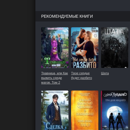
РЕКОМЕНДУЕМЫЕ КНИГИ
Травница, или Как
Твое сердце
Шата
выжить среди
будет разбито
магов. Том 2