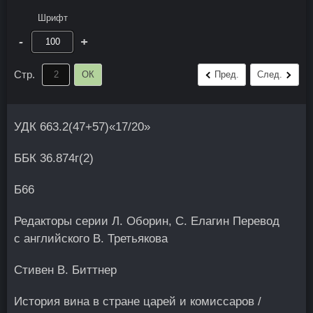
Шрифт
-
+
Стр.
ОК
Пред.
След.
УДК 663.2(47+57)«17/20»
ББК 36.874г(2)
Б66
Редакторы серии Л. Оборин, С. Елагин Перевод
с английского В. Третьякова
Стивен В. Биттнер
История вина в стране царей и комиссаров /