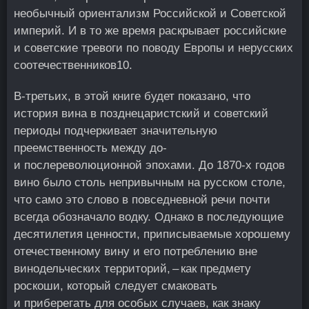
необычный ориентализм Российской и Советской
империй. И в то же время раскрывает российские
и советские тревоги по поводу Европы и нерусских
соотечественников
10
.
В-третьих, в этой книге будет показано, что
история вина в позднецаристский и советский
периоды подчеркивает значительную
преемственность между до-
и послереволюционной эпохами. До 1870‑х годов
вино было столь непривычным на русском столе,
что само это слово в повседневной речи почти
всегда обозначало водку. Однако в последующие
десятилетия ценности, приписываемые хорошему
отечественному вину и его потреблению вне
винодельческих территорий, – как предмету
роскоши, который следует смаковать
и приберегать для особых случаев, как знаку