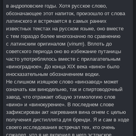
в андроповские годы. Хотя русское слово,
обозначающее этот напиток, произошло от слова
латинского и встречается в самых ранних
известных текстах на русском языке, оно вместе
с тем гораздо более многозначно по сравнению
с латинским оригиналом (
vinum
). Вплоть до
советского периода оно во избежание путаницы
часто употреблялось вместе с прилагательным
«виноградное». До конца XIX века «вино» было
иносказательным обозначением водки.
Не слишком изящное слово «винзавод» может
означать как винодельню, так и спиртоводочный
завод, что отражает общую этимологию слов
«вино» и «винокурение». В последнем слове
зафиксирован акт нагревания вина огнем с целью
получения дистиллята для бренди. Я и сам в ходе
своего исследования встречал тех, кто очень
сожалел, что я не включил в него эстонское