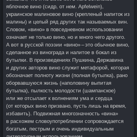
яблочное вино (сидр, от
нем
. Apfelwein),
украинское малиновое вино (крепленый напиток из
малины) и целый ряд других так называемых вин.
Словом, «вино» в повседневном использовании
означает не только вино, но и много чего другого.
А вот в русской поэзии «вино» – это обычное вино,
сделанное из винограда и налитое в бокал из
бутылки. В произведениях Пушкина, Державина
и других авторов вино служит метафорой, которая
обозначает полноту жизни (полная бутылка), рано
оборвавшуюся жизнь (наполовину выпитая
бутылка), пылкость молодости (шампанское)
или же отсылает к волнениям ума и сердца
(от которых вино призвано, пусть лишь на время,
избавить). Подвижная многозначность «вина»
в расхожем словоупотреблении сопровождается
богатым, пестрым и очень индивидуальным
литературным использованием.