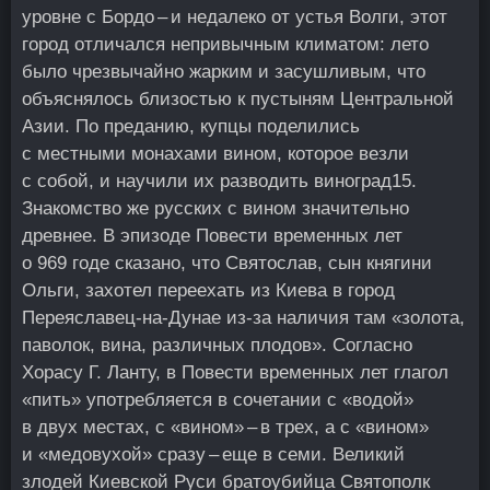
уровне с Бордо – и недалеко от устья Волги, этот
город отличался непривычным климатом: лето
было чрезвычайно жарким и засушливым, что
объяснялось близостью к пустыням Центральной
Азии. По преданию, купцы поделились
с местными монахами вином, которое везли
с собой, и научили их разводить виноград
15
.
Знакомство же русских с вином значительно
древнее. В эпизоде Повести временных лет
о 969 годе сказано, что Святослав, сын княгини
Ольги, захотел переехать из Киева в город
Переяславец-на-Дунае из‑за наличия там «золота,
паволок, вина, различных плодов». Согласно
Хорасу Г. Ланту, в Повести временных лет глагол
«пить» употребляется в сочетании с «водой»
в двух местах, с «вином» – в трех, а с «вином»
и «медовухой» сразу – еще в семи. Великий
злодей Киевской Руси братоубийца Святополк