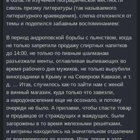
в области изучения географической местности
сквозь призму литературы (так называемого
литературного краеведения), слегка отклонился от
темы и поделился забавным воспоминанием:
В период андроповской борьбы с пьянством, когда
не только запретили продажу спиртных напитков
до 14:00, не только по пивным шалманам
разъезжали менты, отлавливая выпивающих во
время рабочего дня мужиков, не только вырубили
виноградники в Крыму и на Северном Кавказе, и т.
д. … Итак, случилось как-то зайти нам с женой
в винный магазин, куда только что завезли,
а народонаселение еще не осознало, и потому
очереди не было. А прилавки, чтобы спасти товар
и продавцов от страждущих и жаждущих, были
загорожены в то время железными решетками,
и витрины находились на значительном отдалении
от вожделеющих их взоров. Итак, попав в этот