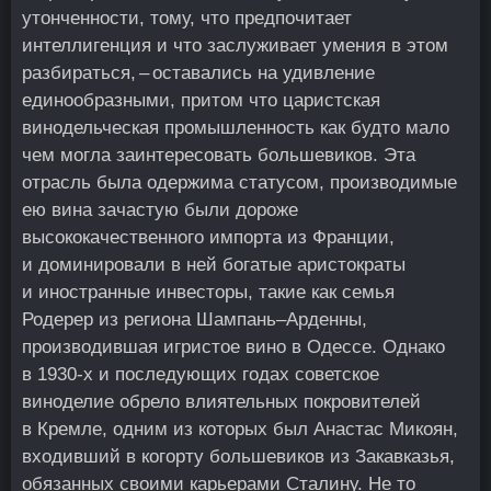
утонченности, тому, что предпочитает
интеллигенция и что заслуживает умения в этом
разбираться, – оставались на удивление
единообразными, притом что царистская
винодельческая промышленность как будто мало
чем могла заинтересовать большевиков. Эта
отрасль была одержима статусом, производимые
ею вина зачастую были дороже
высококачественного импорта из Франции,
и доминировали в ней богатые аристократы
и иностранные инвесторы, такие как семья
Родерер из региона Шампань–Арденны,
производившая игристое вино в Одессе. Однако
в 1930‑х и последующих годах советское
виноделие обрело влиятельных покровителей
в Кремле, одним из которых был Анастас Микоян,
входивший в когорту большевиков из Закавказья,
обязанных своими карьерами Сталину. Не то