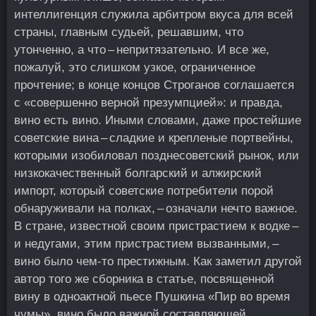
интеллигенция служила арбитром вкуса для всей
страны, главным судьей, решавшим, что
утонченно, а что – непритязательно. И все же,
пожалуй, это слишком узкое, ограниченное
прочтение; в конце концов Строганов соглашается
с «совершенно верной презумпцией»: и правда,
вино есть вино. Иными словами, даже простейшие
советские вина – сладкие и крепленые портвейны,
которыми изобиловал позднесоветский рынок, или
низкокачественный болгарский и алжирский
импорт, который советские потребители порой
обнаруживали на полках, – означали нечто важное.
В стране, известной своим пристрастием к водке –
и недугами, этим пристрастием вызванными, –
вино было чем-то престижным. Как заметил другой
автор того же сборника в статье, посвященной
вину в одноактной пьесе Пушкина «Пир во время
чумы», вино было важной составляющей