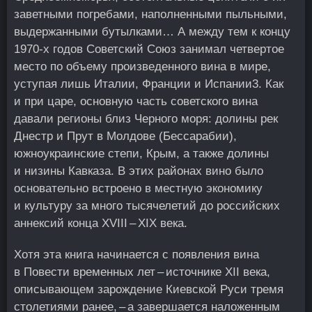
заветными погребами, наполненными пыльными,
выдержанными бутылками… А между тем к концу
1970‑х годов Советский Союз занимал четвертое
место по объему произведенного вина в мире,
уступая лишь Италии, Франции и Испании
3
. Как
и при царе, основную часть советского вина
давали регионы близ Черного моря: долины рек
Днестр и Прут в Молдове (Бессарабии),
южноукраинские степи, Крым, а также долины
и низины Кавказа. В этих районах вино было
основательно встроено в местную экономику
и культуру за много тысячелетий до российских
аннексий конца XVIII – XIX века.
Хотя эта книга начинается с появления вина
в Повести временных лет – источнике XII века,
описывающем зарождение Киевской Руси тремя
столетиями ранее, – а завершается наложенным