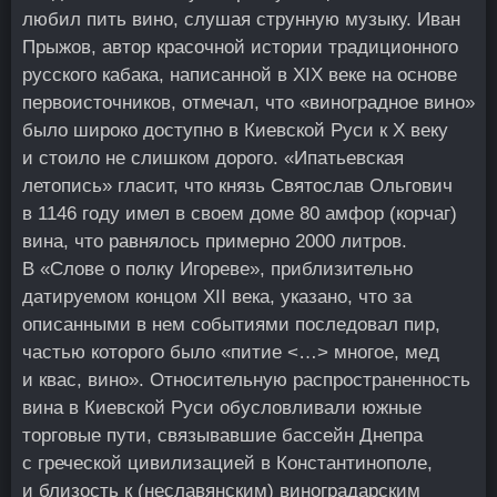
любил пить вино, слушая струнную музыку. Иван
Прыжов, автор красочной истории традиционного
русского кабака, написанной в XIX веке на основе
первоисточников, отмечал, что «виноградное вино»
было широко доступно в Киевской Руси к X веку
и стоило не слишком дорого. «Ипатьевская
летопись» гласит, что князь Святослав Ольгович
в 1146 году имел в своем доме 80 амфор (корчаг)
вина, что равнялось примерно 2000 литров.
В «Слове о полку Игореве», приблизительно
датируемом концом XII века, указано, что за
описанными в нем событиями последовал пир,
частью которого было «питие <…> многое, мед
и квас, вино». Относительную распространенность
вина в Киевской Руси обусловливали южные
торговые пути, связывавшие бассейн Днепра
с греческой цивилизацией в Константинополе,
и близость к (неславянским) виноградарским