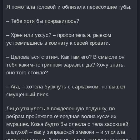
Я помотала головой и облизала пересохшие губы.
– Тебе хотя бы понравилось?
– Хрен или уксус? – прохрипела я, рывком
устремившись в комнату к своей кровати.
– Целоваться с этим. Как там его? В смысле он
тебя каким-то гриппом заразил, да? Хочу знать,
оно того стоило?
– Ага, – хотела буркнуть с сарказмом, но вышел
смущенный писк.
Лицо уткнулось в вожделенную подушку, по
ребрам пробежала очередная волна кусачих
мурашек. Кожа будто бы слезла с тела засохшей
шелухой – как у заправской змеюки – и уползла
проветриваться. А мне остались оголенные нервы,