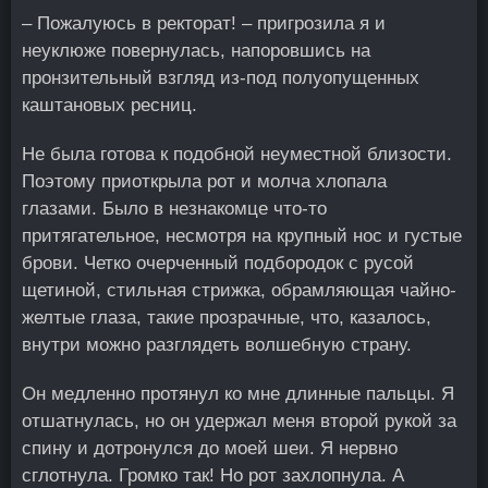
– Пожалуюсь в ректорат! – пригрозила я и
неуклюже повернулась, напоровшись на
пронзительный взгляд из-под полуопущенных
каштановых ресниц.
Не была готова к подобной неуместной близости.
Поэтому приоткрыла рот и молча хлопала
глазами. Было в незнакомце что-то
притягательное, несмотря на крупный нос и густые
брови. Четко очерченный подбородок с русой
щетиной, стильная стрижка, обрамляющая чайно-
желтые глаза, такие прозрачные, что, казалось,
внутри можно разглядеть волшебную страну.
Он медленно протянул ко мне длинные пальцы. Я
отшатнулась, но он удержал меня второй рукой за
спину и дотронулся до моей шеи. Я нервно
сглотнула. Громко так! Но рот захлопнула. А