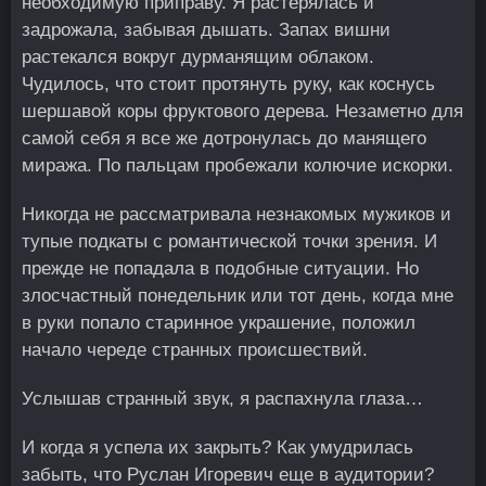
необходимую приправу. Я растерялась и
задрожала, забывая дышать. Запах вишни
растекался вокруг дурманящим облаком.
Чудилось, что стоит протянуть руку, как коснусь
шершавой коры фруктового дерева. Незаметно для
самой себя я все же дотронулась до манящего
миража. По пальцам пробежали колючие искорки.
Никогда не рассматривала незнакомых мужиков и
тупые подкаты с романтической точки зрения. И
прежде не попадала в подобные ситуации. Но
злосчастный понедельник или тот день, когда мне
в руки попало старинное украшение, положил
начало череде странных происшествий.
Услышав странный звук, я распахнула глаза…
И когда я успела их закрыть? Как умудрилась
забыть, что Руслан Игоревич еще в аудитории?