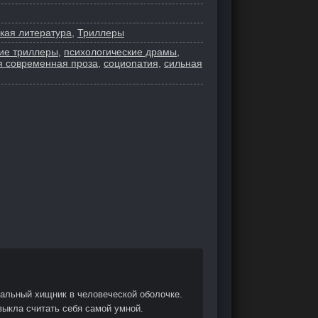
кая литература
,
Триллеры
ие триллеры
,
психологические драмы
,
я современная проза
,
социопатия
,
сильная
еальный хищник в человеческой оболочке.
ыкла считать себя самой умной.