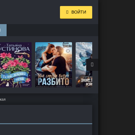
ВОЙТИ
И
жая