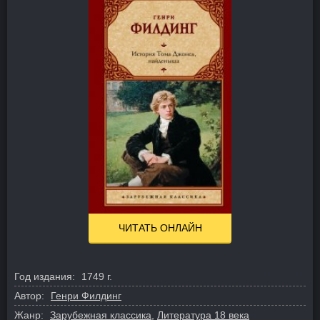
ЧИТАТЬ ОНЛАЙН
Год издания:
1749 г.
Автор:
Генри Филдинг
Жанр:
Зарубежная классика
,
Литература 18 века