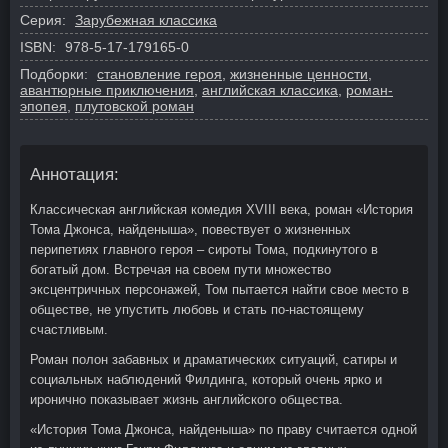
Серия:
Зарубежная классика
ISBN:
978-5-17-179165-0
Подборки:
становление героя
,
жизненные ценности
,
авантюрные приключения
,
английская классика
,
роман-
эпопея
,
плутовской роман
Аннотация:
Классическая английская комедия XVIII века, роман «История
Тома Джонса, найденыша», повествует о жизненных
перипетиях главного героя – сироты Тома, подкинутого в
богатый дом. Встречая на своем пути множество
эксцентричных персонажей, Том пытается найти свое место в
обществе, не упустить любовь и стать по-настоящему
счастливым.
Роман полон забавных и драматических ситуаций, сатиры и
социальных наблюдений Филдинга, который очень ярко и
иронично показывает жизнь английского общества.
«История Тома Джонса, найденыша» по праву считается одной