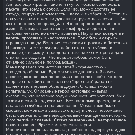
Аня все еще играла, наивно и глупо. Носила свою боль в
пакете, что всегда с собой. Если что, можно достать ее
оттуда, покрутить-посмотреть и положить обратно. Оставить
ношу со своим тяжелым душевным грузом на лавочке — Ане
как-то в голову не приходило. Это не просто история, это
жизнь. Как вырваться из зоны комфорта и сделать шаг,
который неизвестно к чему приведет. Научиться доверять и
верить, проживать и наслаждаться. Полюбить и открыть
страшную правду. Бороться со своими страхами и болезнью.
И рискнуть, что эти чувства действительно глубокие и
сильные, что смогут преодолеть тысячи километров и даже
стихийные бедствия. Что первая любовь может быть
отчаянно сильной и поглощающей.
Меня поразила эта история своей искренностью и
правдоподобностью. Будто я читаю дневник той самой
девочки, которая смело решила преодолеть себя. Которая
впервые полюбила, познала все "прелести" работы в
коллективе, впервые обрела друзей. Столько эмоций
испытала, ух. Описанные герои настолько живыми
оказались, что невольно задумываешься, что хотелось бы с
такими и самой подружиться. Все настолько просто, но и
настолько глубоко и проникновенно. Моментами было
смешно, моментами разрывало душу и слезы невозможно
было сдержать. Очень эмоционально-насыщенная история.
Слог легкий и плавный. Сюжет размеренный, неторопливое
повествование. Яркие и интересные герои.
Мне очень понравилась книга, особенно подчеркнула идею
про желания. Ведь нет ничего невозможного, если рядом