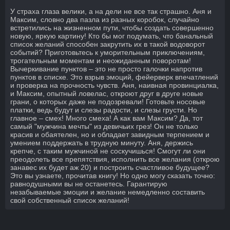
У страха глаза велики, а на дели не все так страшно. Аня и
Максим, словно два пазла из разных коробок, случайно
встретились на жизненном пути, чтобы создать совершенно
новую, яркую картину! Кто бы мог подумать, что банальный
список желаний способен закрутить их в такой водоворот
событий? Приготовьтесь к уморительным приключениям,
трогательным моментам и неожиданным поворотам!
Вычеркивание пунктов – это не просто галочки напротив
пунктов в списке. Это взрыв эмоций, фейерверк впечатлений
и проверка на прочность чувств. Аня, наивная провинциалка,
и Максим, опытный ловелас, откроют друг в друге новые
грани, о которых даже не подозревали! Готовьте носовые
платки, ведь будут и слезы радости, и слезы грусти. Но
главное – смех! Много смеха! А как вам Максим? Да, тот
самый "мужчина мечты" из девичьих грез! Он не только
красив и обаятелен, но и обладает завидным терпением и
умением поддержать в трудную минуту. Аня, держись
крепче, с таким мужчиной не соскучишься! Смогут ли они
преодолеть все препятствия, исполнить все желания (открою
занавес их будет аж 20) и построить счастливое будущее?
Это вы узнаете, прочитав книгу! Но одно могу сказать точно:
равнодушными вы не останетесь. Гарантирую
незабываемые эмоции и желание немедленно составить
свой собственный список желаний!