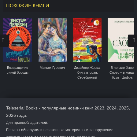
ПОХОЖИЕ КНИГИ
Возвращение
Маньяк Гуревич
Дизайнер Жорка.
В начале было
синей бороды
Книга вторая.
Слово – в конце
Серебряный
будет Цифра
рудник
Teleserial Books - популярные новинки книг 2023, 2024, 2025,
2026 года.
Для правообладателей.
Если вы обнаружили незаконные материалы или нарушение