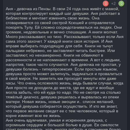
+2
Аня - девочка из Пензы. В свои 24 года она живёт с мамой,
которая контролирует каждый шаг девушки. Аня работает в
библиотеке и мечтает изменить свою жизнь. Она
сговаривается со своей сестрой Ксюшей и отправляется
покорять Тулу. Ей сложно сосредотачиваться на людях. Они
громкие, недовольные и вечно спешащие. А книги молчат.
Много рассказывают, но тихо. Рассказывают, только если Аня
сама этого захочет. У каждой книги своя история. И Аня
вправе выбирать подходящую для себя. Книги не тычут
пальцами небрежно, не заставляют читать быстрее. Или
заставляют, но ненамеренно. Книги не обвиняют в
рассеянности и не напоминают о времени. А вот с людьми,
напротив, такое часто случается. Аня девочка не простая, у
девушки болезнь - гиперпрозексия. Если простым языком,
девушка просто может залипнуть, задуматься и провалиться
в свой мирок. Не заметить как проходят минуты или даже
часы. Что очень осложняло жизнь, ведь бывали случаи, когда
Аня просто не доходила до места, где ее ждут и вообще
могла забыть, что ей куда-то надо. Но не смотря на столько
тяжёлый диагноз, девушка решилась и вырвалась из опеки
матери. Новая жизнь, новые эмоции и.. список желаний,
который девушка собирается осуществить. И кто же знает,
что первое желание сведет ее с тем человеком, который в
корне изменит всю ее жизнь.
Аня очень вдумчивая, умная и искренняя девушка, с
огромным сердцем и большой болью в душе. Ее смелости
стоит позавидовать, хоть иногда робость и стеснение брало