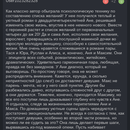
User1023282328
+2
Как классно автор обыграла психологическую технику по
составлению списка желаний! У нее получился теплый и
уютный роман о двадцатичетырехлетней Ане, решившей
изменить свою жизнь, впустив в нее немного нового. Вместе
с героиней растет и список желаний от первоначальных
четырех до аж 20! Да и сама Аня, исполняя свои желания,
взрослеет, превращаясь из послушной маминой дочки во
взрослую молодую женщину, способную к самостоятельной
жизни. Мне очень нравятся сложившиеся в романе пары.
Тася и Юра, Руслан и Алиса, и, конечно, Аня и Максим. Они
- эпицентр всех событий, романтических, житейских,
драматических. Удивительно гармоничная пара, любящая,
правда не без закидонов. У Ани диагноз, который не
выговоришь. По-простому говоря, она не может
распределять внимание. Кажется, ерунда, а сколько
неприятностей (до слез!) он доставляет девушке. Макс не
парень - мечта, но и у него свой пунктик. Другие бы
разбежались давно, испугавшись сложностей друг с другом,
а они держатся. Тяжелее, конечно, приходится Максиму, но
все его поступки лишь доказывают глубину его чувств к Ане.
Я отдыхала, следя за жизненными перипетиями Ани и
Макса. По-домашнему уютные сцены здесь чередуются с
достаточно эмоциональными. Не всегда я согласна с тем, как
поступает девушка, особенно во второй части романа, но
можно ли ее судить за это? Она лишь делает первые шаги,
вырвавшись из-под маминой опеки. Пусть набивает