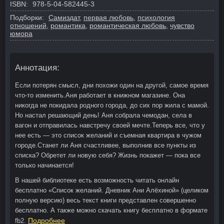
ISBN:
978-5-04-582445-3
Подборки:
Самиздат
,
первая любовь
,
психология
отношений
,
романтика
,
романтическая любовь
,
чувство
юмора
Аннотация:
Если потерян смысл, дни похожи один на другой, самое время
что-то изменить.Аня работает в книжном магазине. Она
никогда не покидала родного города, до сих пор жила с мамой.
Но настал решающий день! Аня собрала чемодан, села в
вагон и отправилась навстречу своей мечте.Теперь все, что у
нее есть — это список желаний и съемная квартира в чужом
городе.Станет ли Аня счастливее, выполнив все пункты из
списка? Обретет ли новую себя? Жизнь покажет — пока все
только начинается!
В нашей библиотеке есть возможность читать онлайн
бесплатно «Список желаний. Дневник Ани Алёхиной» (целиком
полную версию) весь текст книги представлен совершенно
бесплатно. А также можно скачать книгу бесплатно в формате
Подробнее
fb2.