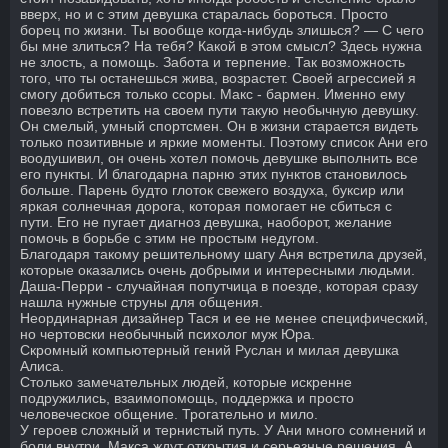
вверх, но и с этим девушка старалась бороться. Просто
борец по жизни. Ты вообще когда-нибудь злишься? — С чего
бы мне злиться? На тебя? Какой в этом смысл? Здесь нужна
не злость, а помощь. Забота и терпение. Так возможность
того, что ты останешься жива, возрастет. Своей агрессией я
смогу добиться только ссоры. Макс - бармен. Именно ему
повезло встретить на своем пути такую необычную девушку.
Он смелый, умный спортсмен. Он в жизни старается видеть
только позитивные и яркие моменты. Поэтому список Ани его
воодушивил, он очень хотел помочь девушке выполнить все
его пункты. И благодарна парню этих пунктов становилось
больше. Парень будто глоток свежего воздуха, буксир или
яркая солнечная дорога, которая помогает не сбиться с
пути. Его не пугает диагноз девушка, наоборот, желание
помочь в борьбе с этим не простым недугом.
Благодаря такому решительному шагу Аня встретила друзей,
которые оказались очень добрыми и интересными людьми.
Даша-Перри - случайная попутчица в поезде, которая сразу
нашла нужные струны для общения.
Неординарная дизайнер Тася и ее не менее специфический,
но чертовски необычный психолог муж Юра.
Скромный компьютерный гений Руслан и милая девушка
Алиса.
Столько замечательных людей, которые искренне
подружились, взаимопомощь, поддержка и просто
человеческое общение. Трогательно и мило.
У героев сложный и тернистый путь. У Ани много сомнений и
боли внутри. Макса ждут открытия и серьезные решения. А