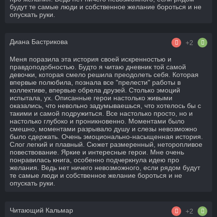
будут те самые люди и собственное желание бороться и не
опускать руки.
Диана Бастрикова
+2
Меня поразила эта история своей искренностью и
правдоподобностью. Будто я читаю дневник той самой
девочки, которая смело решила преодолеть себя. Которая
впервые полюбила, познала все "прелести" работы в
коллективе, впервые обрела друзей. Столько эмоций
испытала, ух. Описанные герои настолько живыми
оказались, что невольно задумываешься, что хотелось бы с
такими и самой подружиться. Все настолько просто, но и
настолько глубоко и проникновенно. Моментами было
смешно, моментами разрывало душу и слезы невозможно
было сдержать. Очень эмоционально-насыщенная история.
Слог легкий и плавный. Сюжет размеренный, неторопливое
повествование. Яркие и интересные герои. Мне очень
понравилась книга, особенно подчеркнула идею про
желания. Ведь нет ничего невозможного, если рядом будут
те самые люди и собственное желание бороться и не
опускать руки.
Читающий Кальмар
+2