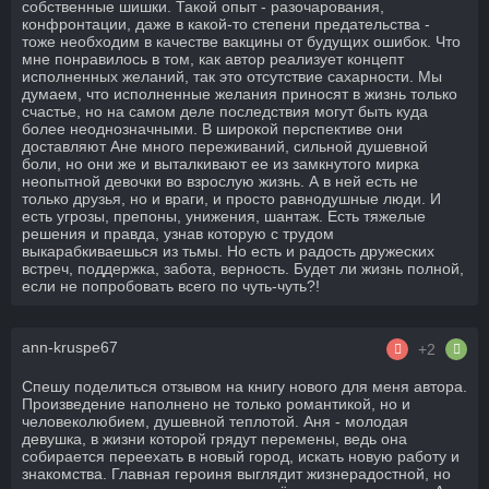
собственные шишки. Такой опыт - разочарования,
конфронтации, даже в какой-то степени предательства -
тоже необходим в качестве вакцины от будущих ошибок. Что
мне понравилось в том, как автор реализует концепт
исполненных желаний, так это отсутствие сахарности. Мы
думаем, что исполненные желания приносят в жизнь только
счастье, но на самом деле последствия могут быть куда
более неоднозначными. В широкой перспективе они
доставляют Ане много переживаний, сильной душевной
боли, но они же и выталкивают ее из замкнутого мирка
неопытной девочки во взрослую жизнь. А в ней есть не
только друзья, но и враги, и просто равнодушные люди. И
есть угрозы, препоны, унижения, шантаж. Есть тяжелые
решения и правда, узнав которую с трудом
выкарабкиваешься из тьмы. Но есть и радость дружеских
встреч, поддержка, забота, верность. Будет ли жизнь полной,
если не попробовать всего по чуть-чуть?!
ann-kruspe67
+2
Спешу поделиться отзывом на книгу нового для меня автора.
Произведение наполнено не только романтикой, но и
человеколюбием, душевной теплотой. Аня - молодая
девушка, в жизни которой грядут перемены, ведь она
собирается переехать в новый город, искать новую работу и
знакомства. Главная героиня выглядит жизнерадостной, но