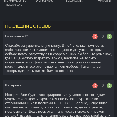
Его котейшество
Я справлюсь
Выше крыши
Не молчи
рекомендует
ПОСЛЕДНИЕ ОТЗЫВЫ
Витаминка B1
+2
Спасибо за удивительную книгу. В ней столько нежности,
заботливости и внимания к женщине и девушке, которые
сейчас почти отсутствуют в современных любовных романах,
где чаще можно встретить абьюз, насилие не только
моральное но и физическое к женщине, романтизацию
криминала, и все это подается как любовь. Татьяна, вы
теперь один из моих любимых авторов.
Катарина
+2
История Ани будет ассоциироваться у меня с новогодним
чудом, с холодом искрящихся снежинок, шуршащими
страницами книг и песнями NILETTO... Тёплые, искренние
чувства переполняют, оставляя приятное, даже игривое,
послевкусие. Ведь несмотря на тяжесть психологической
детской травмы, на испытания с жесткостью реальной жизни,