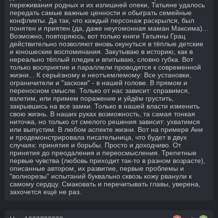
переживания родных и их излишней опеки, Татьяне удалось
передать самые важные ценности и обыграть семейные
конфликты. Да так, что каждый персонаж раскрылся, был
понятен и приятен (да, даже неугомонная маман Максима)...
Возможно, повторяюсь, вот только книги Татьяны Грац
действительно позволяют вновь окунуться в тёплые детские
и юношеские воспоминания. Закутываю в историю, как в
нереально тёплый пледик и впитываю, словно губка. Вот
только восприятие и параллели проводятся к современной
жизни... К серьёзному и неотъемлемому: Все установки,
ограничители и "заскоки" - в нашей голове. В прямом и
переносном смысле. Только от нас зависит: справимся,
взлетим, или примем поражение и уйдём грустить,
закрывшись на все замки. Только в нашей власти изменить
свою жизнь. В наших руках возможность, та самая тонкая
ниточка, но только от смелого решения зависит: ухватимся
или выпустим. В любом аспекте жизни. Вот на примере Ани
и продемонстрировала писательница, что будет в двух
случаях: принятия и борьбы. Просто и доходчиво. От
принятия до преодаления и переосмысления. Трепетные
первые чувства (любовь приходит так-то в разном возрасте),
описанные автором, их развитие, первые проблемы и
"волнорезы" испытаний буквально сквозь кожу рванули к
самому сердцу. Смаковать и перечитывать главы, уверена,
захочется ещё не раз.