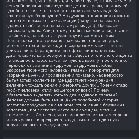
мало кто знает, что происходит у неё в душе, к тому же у Ани
есть заболевание как следствие детских травм, поэтому ей
вдвойне тяжело что-то менять в привычном укладе. Как
сложится судьба девушки? Не думала, что история захватит
настолько и вызовет такие эмоции (пару раз не смогла
сдержать слёз, и это не из-за амурных дел). Прекрасно
понимаю чувства Ани, потому что был схожий опыт, от этого
не сбежать, не забыть...нужно научиться жить с этим...
Понравилось, что в романе знакомство, общение двух
молодых людей происходит в «здоровом» ключе - нет ни
ужимок, ни набора однотипных фраз, ни постоянных
догонялок, кто кого ревнует и т.п. Здесь нет сильного акцента
на внешность персонажей, их чувства крепнут постепенно,
переходя от симпатии к дружбе, от дружбы к любви.
Здоровье любимого человека - главный приоритет для
избранника Ани. В произведении показано, как непросто
быть частью коллектива, где царствуют конкуренция,
желание угождать одним и очернять других...Почему стадо
гнобит человека, отличающегося от всех? Почему
обязательно выделять кого-то для издёвок и сплетен?
Человек должен быть защищён от подобного! История
заставляет задуматься о многом: отношения с близкими и
коллегами, поиск своего места под солнцем, мечты и
стремления... Согласна, что список желаний может хорошо
мотивировать, и прекрасно, когда, выполняя один пункт,
задумываешься о следующем.